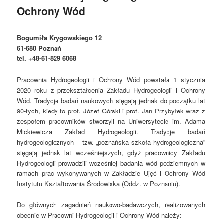
e
Ochrony Wód
n
u
Bogumiła Krygowskiego 12
61-680
Poznań
tel. +48-61-829 6068
Pracownia Hydrogeologii i Ochrony Wód powstała 1 stycznia
2020 roku z przekształcenia Zakładu Hydrogeologii i Ochrony
Wód. Tradycje badań naukowych sięgają jednak do początku lat
90-tych, kiedy to prof. Józef Górski i prof. Jan Przybyłek wraz z
zespołem pracowników stworzyli na Uniwersytecie im. Adama
Mickiewicza Zakład Hydrogeologii. Tradycje badań
hydrogeologicznych – tzw. „poznańska szkoła hydrogeologiczna”
sięgają jednak lat wcześniejszych, gdyż pracownicy Zakładu
Hydrogeologii prowadzili wcześniej badania wód podziemnych w
ramach prac wykonywanych w Zakładzie Ujęć i Ochrony Wód
Instytutu Kształtowania Środowiska (Oddz. w Poznaniu).
Do głównych zagadnień naukowo-badawczych, realizowanych
obecnie w Pracowni Hydrogeologii i Ochrony Wód należy: