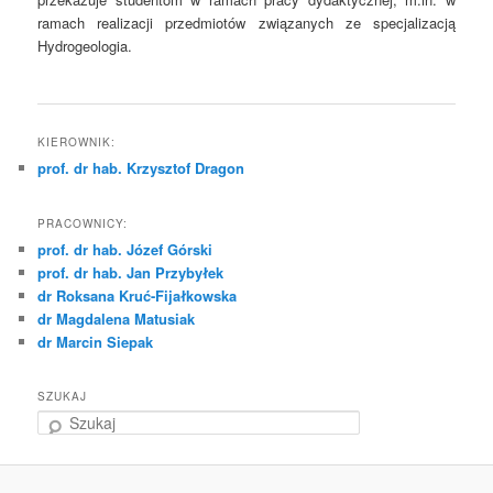
ramach realizacji przedmiotów związanych ze specjalizacją
Hydrogeologia.
KIEROWNIK:
prof. dr hab. Krzysztof Dragon
PRACOWNICY:
prof. dr hab. Józef Górski
prof. dr hab. Jan Przybyłek
dr Roksana Kruć-Fijałkowska
dr Magdalena Matusiak
dr Marcin Siepak
SZUKAJ
S
z
u
k