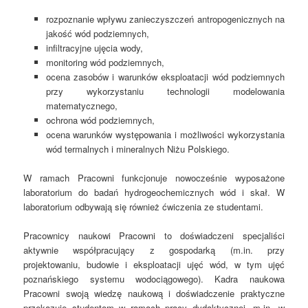
rozpoznanie wpływu zanieczyszczeń antropogenicznych na
jakość wód podziemnych,
infiltracyjne ujęcia wody,
monitoring wód podziemnych,
ocena zasobów i warunków eksploatacji wód podziemnych
przy wykorzystaniu technologii modelowania
matematycznego,
ochrona wód podziemnych,
ocena warunków występowania i możliwości wykorzystania
wód termalnych i mineralnych Niżu Polskiego.
W ramach Pracowni funkcjonuje nowocześnie wyposażone
laboratorium do badań hydrogeochemicznych wód i skał. W
laboratorium odbywają się również ćwiczenia ze studentami.
Pracownicy naukowi Pracowni to doświadczeni specjaliści
aktywnie współpracujący z gospodarką (m.in. przy
projektowaniu, budowie i eksploatacji ujęć wód, w tym ujęć
poznańskiego systemu wodociągowego). Kadra naukowa
Pracowni swoją wiedzę naukową i doświadczenie praktyczne
przekazuje studentom w ramach pracy dydaktycznej, m.in. w