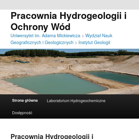
Pracownia Hydrogeologii i
Ochrony Wód
Uniwersytet im. Adama Mickiewicza
>
Wydział Nauk
Geograficznych i Geologicznych
>
Instytut Geologii
G
Strona główna
Laboratorium Hydrogeochemiczne
Przeskocz
ł
ó
Dostępność
do
w
n
tekstu
e
Pracownia Hydrogeologii i
m